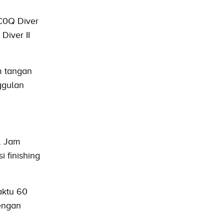
C0Q Diver
Diver II
m tangan
ggulan
. Jam
 finishing
aktu 60
dengan