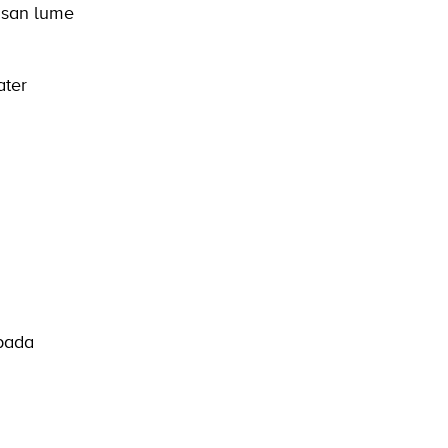
isan lume
ater
pada