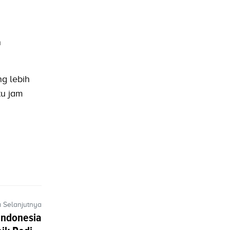
n
g lebih
tu jam
a Selanjutnya
Indonesia