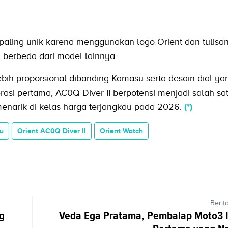
paling unik karena menggunakan logo Orient dan tulisa
 berbeda dari model lainnya.
ih proporsional dibanding Kamasu serta desain dial yan
si pertama, AC0Q Diver II berpotensi menjadi salah sa
menarik di kelas harga terjangkau pada 2026.
(*)
u
Orient AC0Q Diver II
Orient Watch
Berit
g
Veda Ega Pratama, Pembalap Moto3 