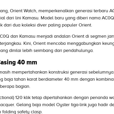
ang, Orient Watch, memperkenalkan generasi terbaru A
al dari lini Kamasu. Model baru yang diberi nama AC0Q 
 dari dua koleksi diver paling populer Orient.
 AC0Q dan Kamasu menjadi andalan Orient di segmen ja
terjangkau. Kini, Orient mencoba menggabungkan keun
ng dinilai lebih seimbang dari pendahulunya.
Casing 40 mm
 masih mempertahankan konstruksi generasi sebelumnya
g baja tahan karat berdiameter 40 mm dengan kombinasi
berapa bagian.
ectional) 120 klik tetap dipertahankan dengan penanda w
 lacquer. Gelang baja model Oyster tiga-link juga hadir 
folding safety clasp.