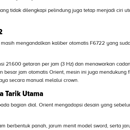
ang tidak dilengkapi pelindung juga tetap menjadi ciri u
2
II masih mengandalkan kaliber otomatis F6722 yang suda
ensi 21.600 getaran per jam (3 Hz) dan menawarkan cad
n besar jam otomatis Orient, mesin ini juga mendukung f
daya secara manual melalui crown.
a Tarik Utama
pada bagian dial. Orient mengadopsi desain yang sebel
m berbentuk panah, jarum menit model sword, serta jar