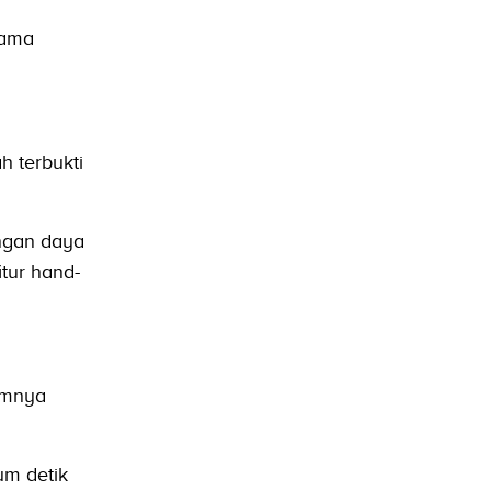
tama
h terbukti
angan daya
itur hand-
umnya
um detik