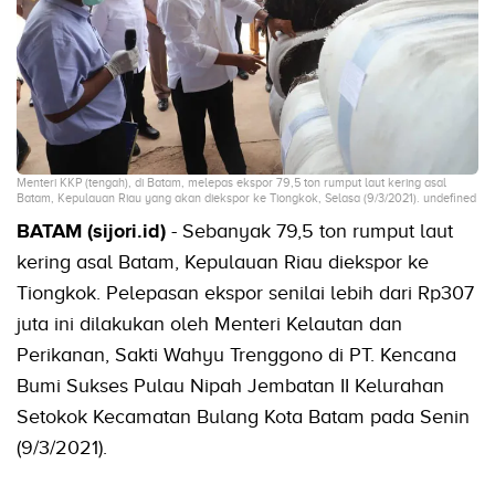
Menteri KKP (tengah), di Batam, melepas ekspor 79,5 ton rumput laut kering asal
Batam, Kepulauan Riau yang akan diekspor ke Tiongkok, Selasa (9/3/2021). undefined
BATAM (sijori.id)
- Sebanyak 79,5 ton rumput laut
kering asal Batam, Kepulauan Riau diekspor ke
Tiongkok. Pelepasan ekspor senilai lebih dari Rp307
juta ini dilakukan oleh Menteri Kelautan dan
Perikanan, Sakti Wahyu Trenggono di PT. Kencana
Bumi Sukses Pulau Nipah Jembatan II Kelurahan
Setokok Kecamatan Bulang Kota Batam pada Senin
(9/3/2021).