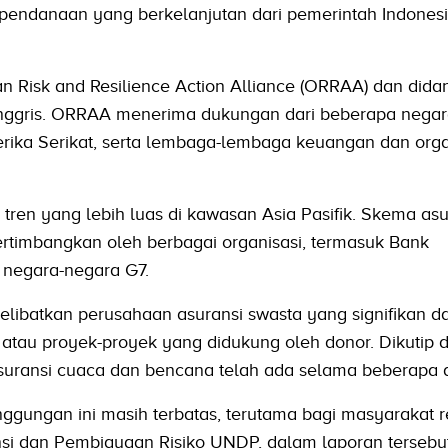
ndanaan yang berkelanjutan dari pemerintah Indones
n Risk and Resilience Action Alliance (ORRAA) dan dida
Inggris. ORRAA menerima dukungan dari beberapa negar
erika Serikat, serta lembaga-lembaga keuangan dan orga
 tren yang lebih luas di kawasan Asia Pasifik. Skema asu
ertimbangkan oleh berbagai organisasi, termasuk Bank
negara-negara G7.
melibatkan perusahaan asuransi swasta yang signifikan d
atau proyek-proyek yang didukung oleh donor. Dikutip d
suransi cuaca dan bencana telah ada selama beberapa 
ggungan ini masih terbatas, terutama bagi masyarakat r
ransi dan Pembiayaan Risiko UNDP, dalam laporan tersebut