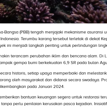
-Bangsa (PBB) tengah menjajaki mekanisme asuransi u
Indonesia. Terumbu karang tersebut terletak di dekat K
oyek ini menjadi langkah penting untuk perlindungan ling
makin terancam perubahan iklim dan bencana alam. Di 
dampak gempa bumi berkekuatan 6,9 SR pada bulan Agu
secara historis, setiap upaya memperbaiki dan melestari
idorong oleh masyarakat dan didanai secara swadaya. Pr
i dikembangkan pada Januari 2024.
emberikan bantuan keuangan segera untuk restorasi te
anpa perlu penilaian kerusakan pasca kejadian. Inisiatif