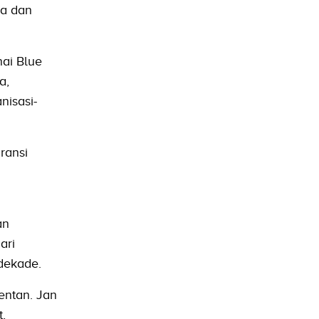
ia dan
nai Blue
a,
nisasi-
ransi
an
ari
dekade.
entan. Jan
,