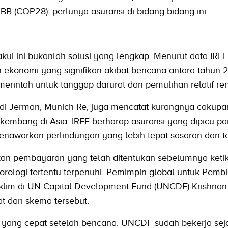
B (COP28), perlunya asuransi di bidang-bidang ini.
kui ini bukanlah solusi yang lengkap. Menurut data IRFF
 ekonomi yang signifikan akibat bencana antara tahun 
rintah untuk tanggap darurat dan pemulihan relatif re
di Jerman, Munich Re, juga mencatat kurangnya cakupa
kembang di Asia. IRFF berharap asuransi yang dipicu pa
nawarkan perlindungan yang lebih tepat sasaran dan t
kan pembayaran yang telah ditentukan sebelumnya keti
orologi tertentu terpenuhi. Pemimpin global untuk Pemb
Iklim di UN Capital Development Fund (UNCDF) Krishnan
 dari skema tersebut.
 yang cepat setelah bencana. UNCDF sudah bekerja sej