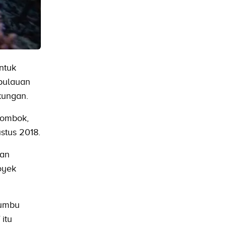
ntuk
epulauan
kungan.
Lombok,
stus 2018.
kan
oyek
rumbu
 itu