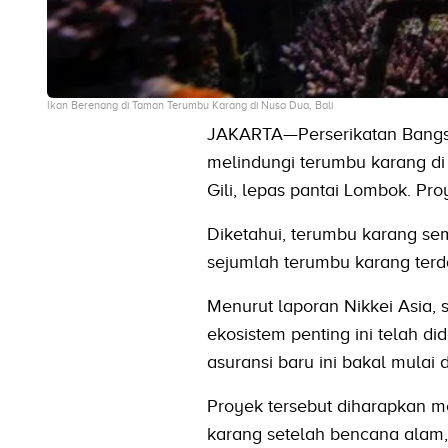
Ikan Berenang di Taman Terumbu Karang di Nusa Dua, Bali
JAKARTA—Perserikatan Bangsa
melindungi terumbu karang di 
Gili, lepas pantai Lombok. Pr
Diketahui, terumbu karang se
sejumlah terumbu karang ter
Menurut laporan Nikkei Asia, 
ekosistem penting ini telah d
asuransi baru ini bakal mula
Proyek tersebut diharapkan m
karang setelah bencana alam, t