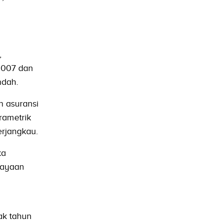
,
2007 dan
ndah.
n asuransi
rametrik
erjangkau.
ka
iayaan
ak tahun