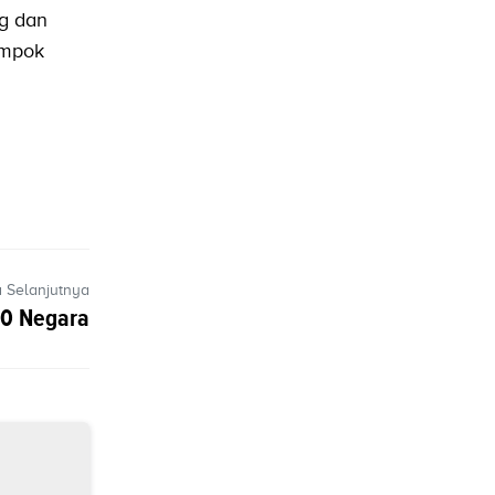
ng dan
ompok
a Selanjutnya
20 Negara