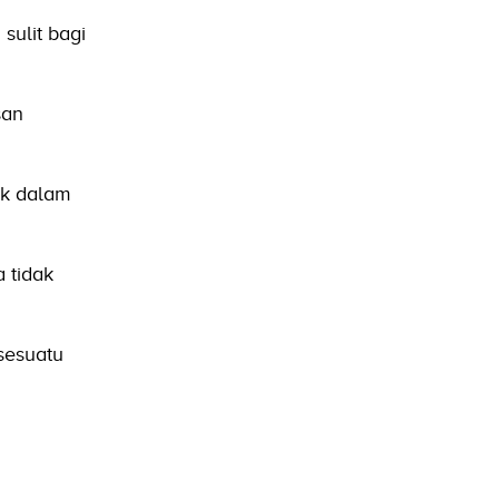
sulit bagi
san
uk dalam
 tidak
sesuatu