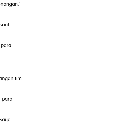
enangan,”
saat
 para
ingan tim
 para
 Saya