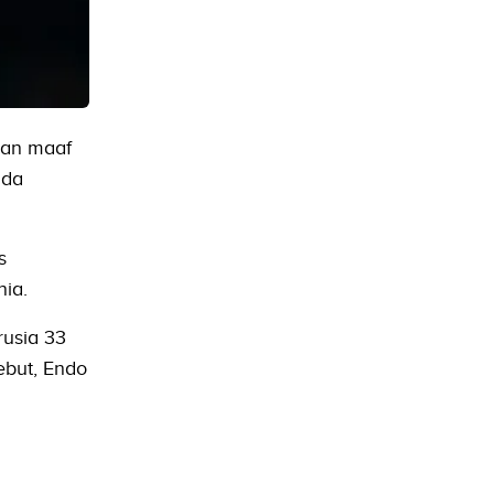
aan maaf
ada
s
nia.
usia 33
ebut, Endo