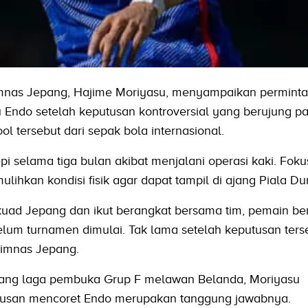
imnas Jepang, Hajime Moriyasu, menyampaikan permint
 Endo setelah keputusan kontroversial yang berujung p
l tersebut dari sepak bola internasional.
 selama tiga bulan akibat menjalani operasi kaki. Foku
ihkan kondisi fisik agar dapat tampil di ajang Piala Du
uad Jepang dan ikut berangkat bersama tim, pemain ber
belum turnamen dimulai. Tak lama setelah keputusan ters
imnas Jepang.
lang laga pembuka Grup F melawan Belanda, Moriyasu
san mencoret Endo merupakan tanggung jawabnya.