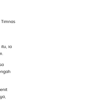
a Timnas
tu, ia
m.
sa
tengah
enit
ya,