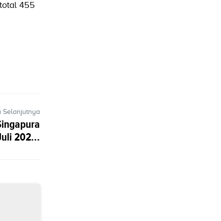
total 455
a Selanjutnya
Singapura
uli 202...