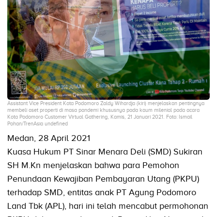
Assistant Vice President Kota Podomoro Zaldy Wihardja (kiri) menjelaskan pentingnya
membeli aset properti di masa pandemi khususnya pada kaum milenial pada acara
Kota Podomoro Customer Virtual Gathering, Kamis, 21 Januari 2021. Foto: Ismail
Pohan/TrenAsia undefined
Medan, 28 April 2021
Kuasa Hukum PT Sinar Menara Deli (SMD) Sukiran
SH M.Kn menjelaskan bahwa para Pemohon
Penundaan Kewajiban Pembayaran Utang (PKPU)
terhadap SMD, entitas anak PT Agung Podomoro
Land Tbk (APL), hari ini telah mencabut permohonan