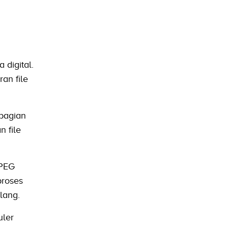
digital.
an file
bagian
 file
JPEG
proses
lang.
uler