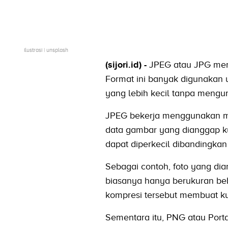
ilustrasi | unsplash
(sijori.id) -
JPEG atau JPG meru
Format ini banyak digunakan
yang lebih kecil tanpa mengura
JPEG bekerja menggunakan me
data gambar yang dianggap kur
dapat diperkecil dibandingka
Sebagai contoh, foto yang d
biasanya hanya berukuran beb
kompresi tersebut membuat kua
Sementara itu, PNG atau Port