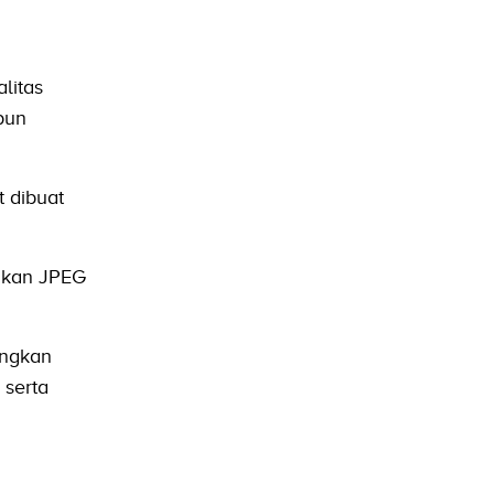
litas
pun
 dibuat
ngkan JPEG
angkan
 serta