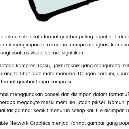
pakan salah satu format gambar paling populer di dunia 
 untuk menyimpan foto karena mampu menghasilkan ukur
ngi kualitas visual secara signifikan.
tode kompresi lossy, yakni teknik yang mengurangi se
ang terlihat oleh mata manusia. Dengan cara ini, ukuran
n format gambar tanpa kompresi.
iambil menggunakan ponsel dan disimpan dalam format 
erapa megabyte meski memiliki jutaan piksel. Namun, 
litas gambar sedikit menurun setiap kali file disimpan u
able Network Graphics menjadi format gambar yang pop