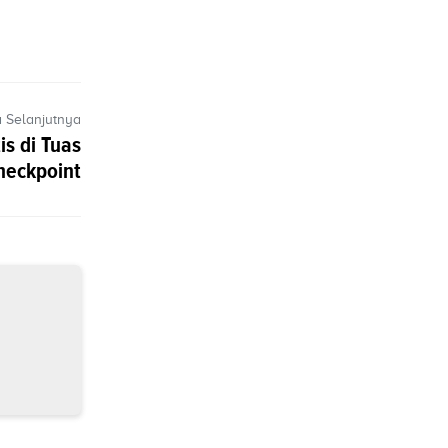
a Selanjutnya
is di Tuas
heckpoint