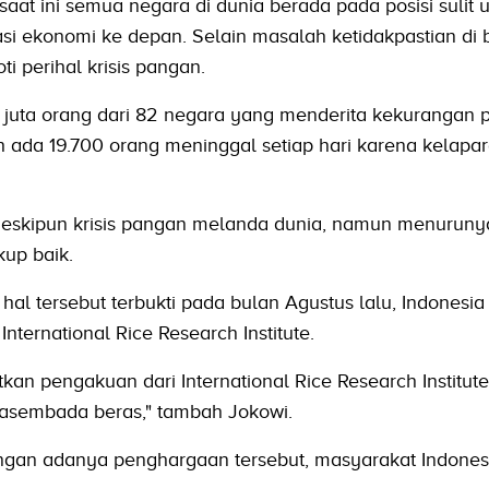
at ini semua negara di dunia berada pada posisi sulit 
i ekonomi ke depan. Selain masalah ketidakpastian di 
i perihal krisis pangan.
5 juta orang dari 82 negara yang menderita kekurangan 
 ada 19.700 orang meninggal setiap hari karena kelapar
skipun krisis pangan melanda dunia, namun menuruny
kup baik.
hal tersebut terbukti pada bulan Agustus lalu, Indonesia
ternational Rice Research Institute.
tkan pengakuan dari International Rice Research Institut
swasembada beras," tambah Jokowi.
ngan adanya penghargaan tersebut, masyarakat Indones