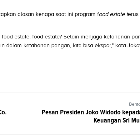
kapkan alasan kenapa saat ini program f
ood estate t
erus
food estate, food estate? Selain menjaga ketahanan pan
n dalam ketahanan pangan, kita bisa ekspor," kata Joko
Berit
Co.
Pesan Presiden Joko Widodo kepad
Keuangan Sri Mul