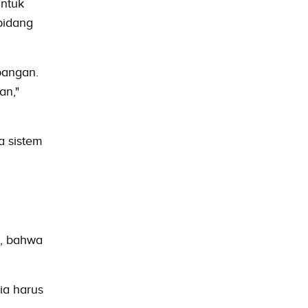
untuk
bidang
pangan.
an,"
a sistem
e, bahwa
ia harus