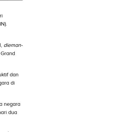
ri
N).
N,
dieman-
i Grand
ktif dan
ara di
ua negara
hari dua