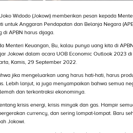
 Joko Widodo (Jokowi) memberikan pesan kepada Mente
ti untuk Anggaran Pendapatan dan Belanja Negara (APB
g di APBN harus dijaga.
a Menteri Keuangan, Bu, kalau punya uang kita di APB
i," ujar Jokowi dalam acara UOB Economic Outlook 2023 d
arta, Kamis, 29 September 2022.
a jika mengeluarkan uang harus hati-hati, harus produ
s. Lebih lanjut, ia juga menyampaikan bahwa semua neg
lemah dan terkontraksi ekonominya.
 tentang krisis energi, krisis minyak dan gas. Hampir sem
pergerakan currency, dan sering lompat-lompat. Baru se
bah Jokowi.