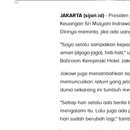
null
JAKARTA (sijori.id)
- Presiden
Keuangan Sri Mulyani Indrawa
Dirinya meminta, jika ada uan
"Saya selalu sampaikan kepad
eman
(dijaga-jaga), hati-hat
Ballroom Kempinski Hotel Jak
Jokowi juga menambahkan bahw
memunculkan
return
yang jela
dunia sekarang ini tumbuh me
"Setiap hari selalu ada berita
mengalami itu. Lalu juga ada 
hari sudah berubah lagi," tam