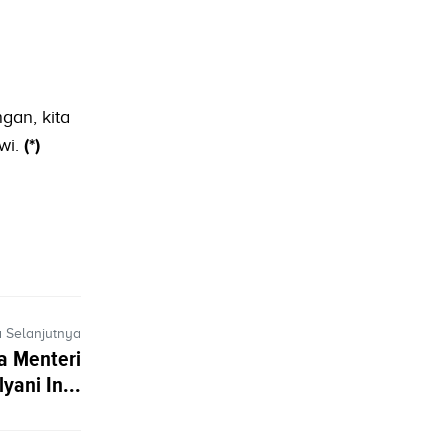
gan, kita
wi.
(*)
a Selanjutnya
a Menteri
yani In...