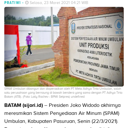
PRATIWI
-
Selasa, 23 Maret 2021 04:21 WIB
SPAM Umbulan dibangun dan dioperasikan oleh PT Meta Adhya Tirta Umbulan, salah
satu perusahaan yang bernaung di bawah bendera yang sama dengan PT Adhya Tirta
Batam (ATB). (Foto: Laily Rachev - BPMI Setpres) undefined
BATAM (sijori.id)
– Presiden Joko Widodo akhirnya
meresmikan Sistem Penyediaan Air Minum (SPAM)
Umbulan, Kabupaten Pasuruan, Senin (22/3/2021).