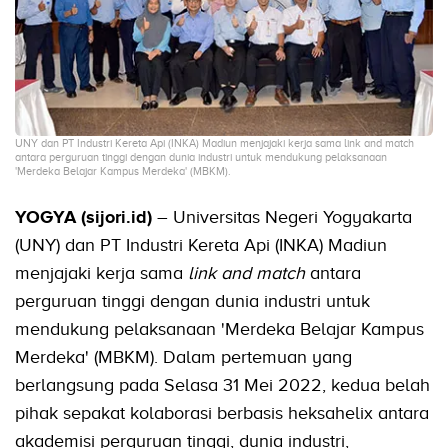
UNY dan PT Industri Kereta Api (INKA) Madiun menjajaki kerja sama link and match
antara perguruan tinggi dengan dunia industri untuk mendukung pelaksanaan
'Merdeka Belajar Kampus Merdeka' (MBKM).
YOGYA (sijori.id)
– Universitas Negeri Yogyakarta
(UNY) dan PT Industri Kereta Api (INKA) Madiun
menjajaki kerja sama
link and match
antara
perguruan tinggi dengan dunia industri untuk
mendukung pelaksanaan 'Merdeka Belajar Kampus
Merdeka' (MBKM). Dalam pertemuan yang
berlangsung pada Selasa 31 Mei 2022, kedua belah
pihak sepakat kolaborasi berbasis heksahelix antara
akademisi perguruan tinggi, dunia industri,