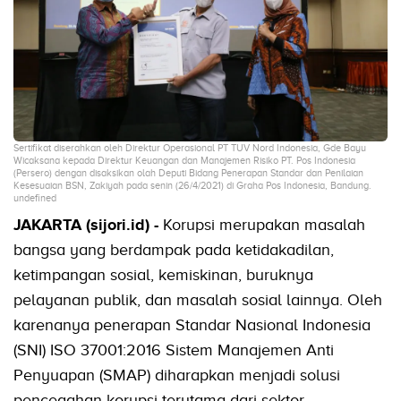
Sertifikat diserahkan oleh Direktur Operasional PT TUV Nord Indonesia, Gde Bayu
Wicaksana kepada Direktur Keuangan dan Manajemen Risiko PT. Pos Indonesia
(Persero) dengan disaksikan olah Deputi Bidang Penerapan Standar dan Penilaian
Kesesuaian BSN, Zakiyah pada senin (26/4/2021) di Graha Pos Indonesia, Bandung.
undefined
JAKARTA (sijori.id) -
Korupsi merupakan masalah
bangsa yang berdampak pada ketidakadilan,
ketimpangan sosial, kemiskinan, buruknya
pelayanan publik, dan masalah sosial lainnya. Oleh
karenanya penerapan Standar Nasional Indonesia
(SNI) ISO 37001:2016 Sistem Manajemen Anti
Penyuapan (SMAP) diharapkan menjadi solusi
pencegahan korupsi terutama dari sektor