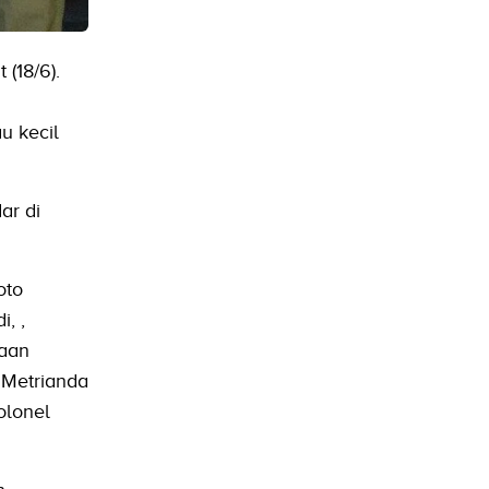
(18/6).
u kecil
ar di
oto
, ,
laan
 Metrianda
olonel