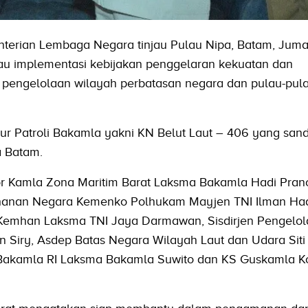
terian Lembaga Negara tinjau Pulau Nipa, Batam, Jumat 
au implementasi kebijakan penggelaran kekuatan dan
pengelolaan wilayah perbatasan negara dan pulau-pula
 Patroli Bakamla yakni KN Belut Laut – 406 yang sand
 Batam.
or Kamla Zona Maritim Barat Laksma Bakamla Hadi Pran
hanan Negara Kemenko Polhukam Mayjen TNI Ilman Hadi
 Kemhan Laksma TNI Jaya Darmawan, Sisdirjen Pengelo
 Siry, Asdep Batas Negara Wilayah Laut dan Udara Siti
t Bakamla RI Laksma Bakamla Suwito dan KS Guskamla K