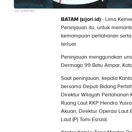
null undefined
BATAM (sijori.id)
- Lima Kemen
Peninjauan itu, untuk memant
kemampuan pertahanan serta 
terluar.
Peninjauan menggunakan unsur
Dermaga 99 Batu Ampar, Kota
Saat peninjauan, kepala Kant
bersama Deputi Bidang Perta
Direktur Wilayah Pertahanan
Ruang Laut KKP Hendra Yusran
Akuan, Direktur Operasi Lau
Laut (P) Tomi Esrizal.