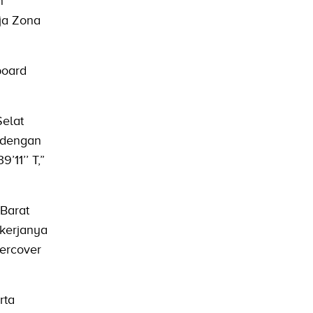
n
ja Zona
board
Selat
 dengan
’11’’ T,”
Barat
kerjanya
ercover
rta