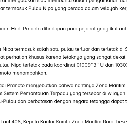
Barat mengatakan siap membantu dalam pengamanan da
ar termasuk Pulau Nipa yang berada dalam wilayah ker
amla Hadi Pranoto dihadapan para pejabat yang ikut on
Nipa termasuk salah satu pulau terluar dan terletak di 
t perhatian khusus karena letaknya yang sangat dekat
lau Nipa terletak pada koordinat 01009’13’’ U dan 103039
ranoto menambahkan.
adi Pranoto menyebutkan bahwa nantinya Zona Maritim 
s Sistem Pemantauan Terpadu yang tersebar di wilayah 
-Pulau dan perbatasan dengan negara tetangga dapat t
aut-406, Kepala Kantor Kamla Zona Maritim Barat bese