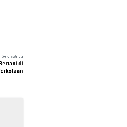
a Selanjutnya
Bertani di
Perkotaan