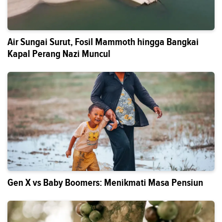
Air Sungai Surut, Fosil Mammoth hingga Bangkai
Kapal Perang Nazi Muncul
Gen X vs Baby Boomers: Menikmati Masa Pensiun