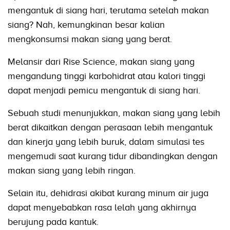
mengantuk di siang hari, terutama setelah makan
siang? Nah, kemungkinan besar kalian
mengkonsumsi makan siang yang berat.
Melansir dari Rise Science, makan siang yang
mengandung tinggi karbohidrat atau kalori tinggi
dapat menjadi pemicu mengantuk di siang hari.
Sebuah studi menunjukkan, makan siang yang lebih
berat dikaitkan dengan perasaan lebih mengantuk
dan kinerja yang lebih buruk, dalam simulasi tes
mengemudi saat kurang tidur dibandingkan dengan
makan siang yang lebih ringan.
Selain itu, dehidrasi akibat kurang minum air juga
dapat menyebabkan rasa lelah yang akhirnya
berujung pada kantuk.