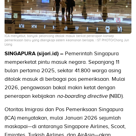
ICA menyebut, banyak pelancong ditolak masuk berkat penerapan konsep
pemeriksaan baru yang dilengkapi sistem keamanan berlapis. | ST PHOTO/Chong Jun
Liang
SINGAPURA (sijori.id) –
Pemerintah Singapura
memperketat pintu masuk negara. Sepanjang 11
bulan pertama 2025, sekitar 41.800 warga asing
ditolak masuk di berbagai pos pemeriksaan. Mulai
2026, pengawasan bakal makin ketat dengan
penerapan kebijakan
no-boarding directive
(NBD).
Otoritas Imigrasi dan Pos Pemeriksaan Singapura
(ICA) menyatakan, mulai Januari 2026 sejumlah
maskapai—di antaranya Singapore Airlines, Scoot,
Emirates, Turkish Airlines, dan AirAsia—akan