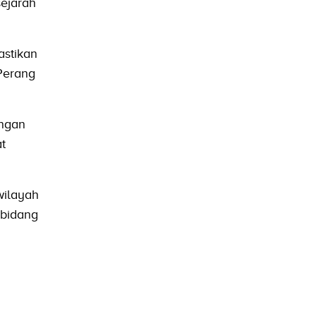
sejarah
astikan
Perang
angan
t
wilayah
 bidang