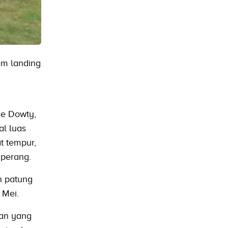
em landing
ge Dowty,
al luas
t tempur,
 perang.
n patung
 Mei.
ian yang