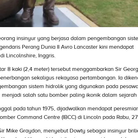
orang insinyur yang berjasa dalam pengembangan sist
egendaris Perang Dunia II Avro Lancaster kini mendapat
 Lincolnshire, Inggris.
tar 8 kaki (2,4 meter) tersebut menggambarkan Sir Geor
 penerbangan sekaligus rekayasa pertambangan. Ia diken
gembangan sistem hidrolik yang digunakan pada pesawa
 menjadi salah satu bomber paling ikonik dalam sejarah
nggal pada tahun 1975, dijadwalkan mendapat peresmia
 Bomber Command Centre (IBCC) di Lincoln pada Rabu, 27
ir Mike Graydon, menyebut Dowty sebagai insinyur bril