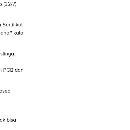
 (22/7)
Sertifikat
aha," kata
stinya.
an PGB dan
Based
ak bisa