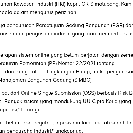
unan Kawasan Industri (HKI) Kepri, OK Simatupang, Kamis
dala dalam mengurus perizinan.
ya pengurusan Persetujuan Gedung Bangunan (PGB) dan 
i konsen dari pengusaha industri yang mau memperluas us
enerapan sistem online yang belum berjalan dengan seme
raturan Pemerintah (PP) Nomor 22/2021 tentang
an dan Pengelolaan Lingkungan Hidup, maka pengurus
i Manajemen Bangunan Gedung (SIMBG).
ibat dari Online Single Submission (OSS) berbasis Risk 
da. Banyak sistem yang mendukung UU Cipta Kerja yang
erasi," tuturnya.
ru belum bisa berjalan, tapi sistem lama malah sudah tid
han pengusaha industri," ungkapnya.