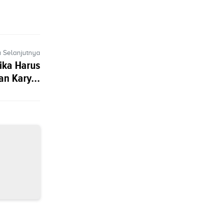
a Selanjutnya
ika Harus
n Kary...