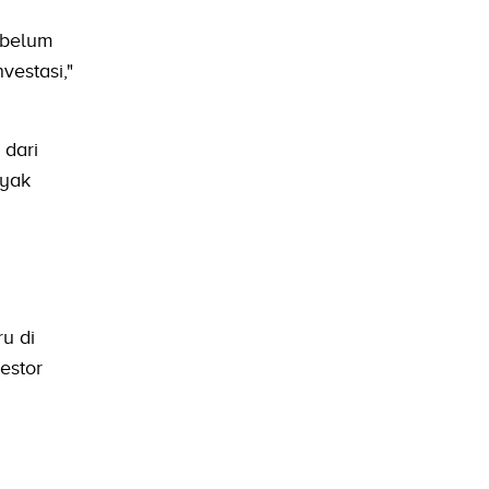
 belum
vestasi,"
 dari
nyak
u di
estor