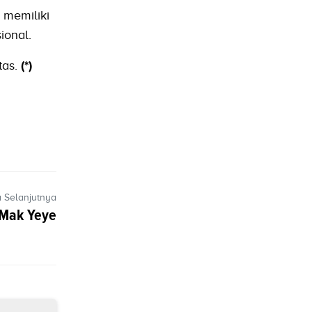
 memiliki
ional.
tas.
(*)
a Selanjutnya
 Mak Yeye