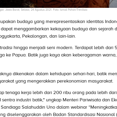
gor, Jawa Barat, Selasa, 24 Agustus 2021. Foto: Ismail Pohan/TrenAsia
rupakan budaya yang merepresentasikan identitas Indone
tik dapat menggambarkan kekayaan budaya dan sejarah 
Yogyakarta, Pekalongan, dan lain-lain.
 tradisi hingga menjadi seni modern. Terdapat lebih dari 
ngga ke Papua. Batik juga kaya akan keberagaman warna,
knya dikenakan dalam kehidupan sehari-hari, batik men
yarakat yang mengerakkan perekonomian masyarakat.
 tenaga kerja lebih dari 200 ribu orang pada lebih dari
1 sentra industri batik," ungkap Menteri Pariwisata dan E
f, Sandiaga Salahuddin Uno dalam webinar “Meningkatk
ng diselenggarakan oleh Badan Standardisasi Nasional 