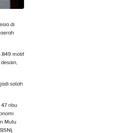
sia di
daerah
5.849 motif
 desain,
jadi salah
 47 ribu
konomi
an Mutu
(BSN),