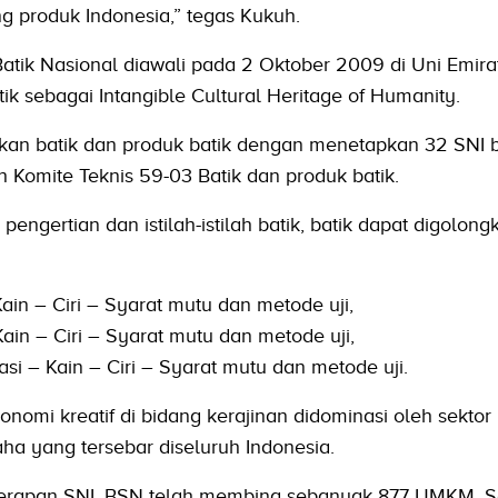
g produk Indonesia,” tegas Kukuh.
atik Nasional diawali pada 2 Oktober 2009 di Uni Emira
 sebagai Intangible Cultural Heritage of Humanity.
kan batik dan produk batik dengan menetapkan 32 SNI b
h Komite Teknis 59-03 Batik dan produk batik.
engertian dan istilah-istilah batik, batik dapat digolong
Kain – Ciri – Syarat mutu dan metode uji,
ain – Ciri – Syarat mutu dan metode uji,
si – Kain – Ciri – Syarat mutu dan metode uji.
onomi kreatif di bidang kerajinan didominasi oleh sekt
aha yang tersebar diseluruh Indonesia.
rapan SNI, BSN telah membina sebanyak 877 UMKM. S