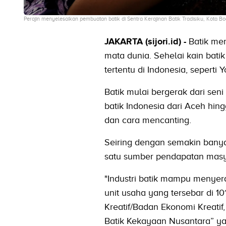
Perajin menyelesaikan pembuatan batik di Sentra Kerajinan Batik Tradisiku, Kota Bo
JAKARTA (sijori.id) -
Batik me
mata dunia. Sehelai kain ba
tertentu di Indonesia, seperti 
Batik mulai bergerak dari seni
batik Indonesia dari Aceh hi
dan cara mencanting.
Seiring dengan semakin banya
satu sumber pendapatan mas
"Industri batik mampu menyerap
unit usaha yang tersebar di 10
Kreatif/Badan Ekonomi Kreati
Batik Kekayaan Nusantara” ya