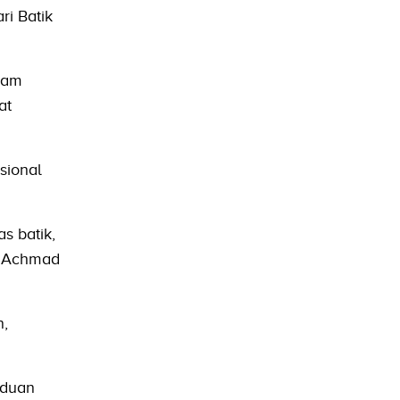
i Batik
alam
at
sional
s batik,
. Achmad
,
nduan