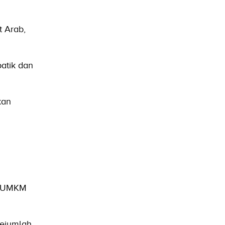
t Arab,
atik dan
kan
or UMKM
ejumlah