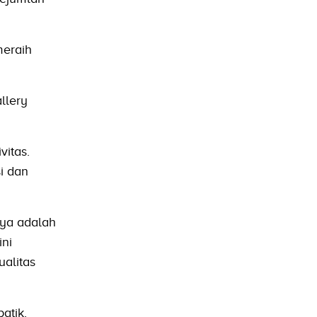
meraih
llery
vitas.
i dan
nya adalah
ni
alitas
atik.