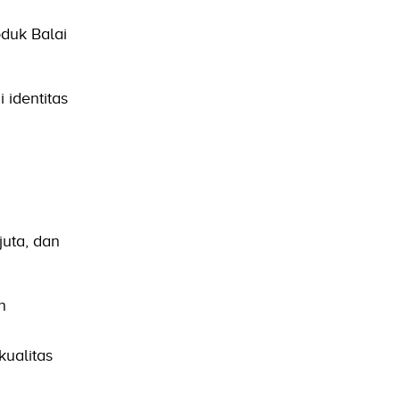
duk Balai
identitas
uta, dan
n
kualitas