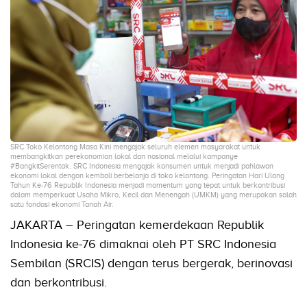
SRC Toko Kelontong Masa Kini mengajak seluruh elemen masyarakat untuk
membangkitkan perekonomian lokal dan nasional melalui kampanye
#BangkitSerentak. SRC Indonesia mengajak konsumen untuk menjadi pahlawan
ekonomi lokal dengan kembali berbelanja di toko kelontong. Peringatan Hari Ulang
Tahun Ke-76 Republik Indonesia menjadi momentum yang tepat untuk berkontribusi
dalam memperkuat Usaha Mikro, Kecil dan Menengah (UMKM) yang merupakan salah
satu fondasi ekonomi Tanah Air.
JAKARTA – Peringatan kemerdekaan Republik
Indonesia ke-76 dimaknai oleh PT SRC Indonesia
Sembilan (SRCIS) dengan terus bergerak, berinovasi
dan berkontribusi.