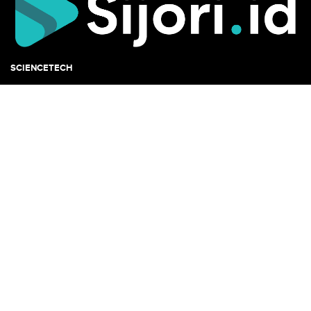
SCIENCETECH
SEPUTAR SIJORI
DESTINASI & KULINER
EKONOMI, FINTECH & UMKM
TENTANG KAMI
PEDOMAN MEDIA SIBER
Copyright
sijori.id
© 2021 | Support By