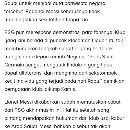
Saudi untuk menjadi duta pariwisata negara
tersebut. Padahal Messi seharusnya tidak
meninggalkan sesi latihan tanpa izin.
PSG pun merespons demonstrasi para fansnya. Klub
yang kini berada di puncak klasemen Ligue 1 itu tak
membenarkan langkah suporter yang berteriak
menghina di depan rumah Neymar. “Paris Saint-
Germain sangat mengutuk tindakan yang tidak
dapat ditoleransi dan menghina dari sekelompok
kecil individu yang terjadi pada hari Rabu,” demikian
pernyataan klub, dikutip Kamis.
Lionel Messi dikabarkan sudah memutuskan cabut
dari PSG akhir musim ini. Hal itu setelah sang
bintang mendapatkan hukuman dari klub usai kabur
ke Arab Saudi. Messi bahkan disebut tak akan