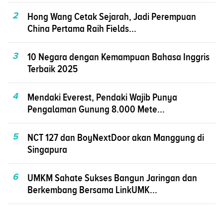
2
Hong Wang Cetak Sejarah, Jadi Perempuan
China Pertama Raih Fields...
3
10 Negara dengan Kemampuan Bahasa Inggris
Terbaik 2025
4
Mendaki Everest, Pendaki Wajib Punya
Pengalaman Gunung 8.000 Mete...
5
NCT 127 dan BoyNextDoor akan Manggung di
Singapura
6
UMKM Sahate Sukses Bangun Jaringan dan
Berkembang Bersama LinkUMK...