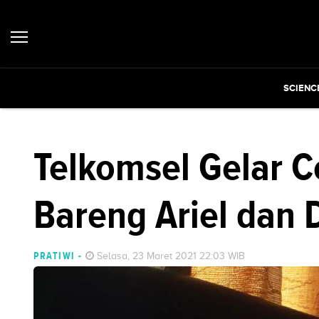
SCIENC
Telkomsel Gelar 
Bareng Ariel dan D
PRATIWI
-
Selasa, 23 Maret 2021 22:03 WIB