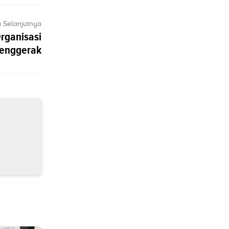
a Selanjutnya
rganisasi
enggerak