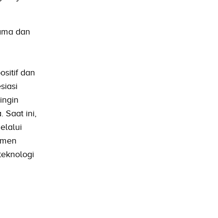
tama dan
sitif dan
siasi
ingin
 Saat ini,
elalui
omen
teknologi