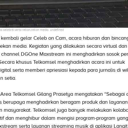
a selebriti serta rekan-rekan media. undefined
kembali gelar Celeb on Cam, acara hiburan dan bincang 
-rekan media. Kegiatan yang dilakukan secara virtual dan
i channel DGOne Maxstream ini menghadirkan sosok pe
f. Secara khusus Telkomsel menghadirkan acara ini untuk
ital serta memberi apriesiasi kepada para jurnalis di w
 setia.
 Area Telkomsel Gilang Prasetya mengatakan “Sebagai d
us berupaya menghadirkan beragam produk dan layanan 
n masyarakat. Telkomsel juga banyak melakukan kolabo
atif dan menghibur dalam mengisi program-program yang
tream serta layanan streaming musik di aplikasi Langit