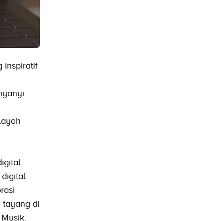
inspiratif
nyanyi
ilayah
igital
digital
rasi
 tayang di
 Musik.