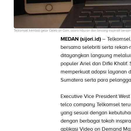
Telkomsel kembali gelar Celeb on Cam, acara hiburan dan bincang inspiratif bersam
MEDAN (sijori.id)
– Telkomsel 
bersama selebriti serta rekan
ditayangkan langsung melalu
populer Ariel dan Difki Khali
memperkuat adopsi layanan dig
Sumatera serta para pelanggan
Executive Vice President West
telco company Telkomsel ter
yang sesuai dengan kebutuha
dengan berbagai tokoh inspir
aplikasi Video on Demand Maxs