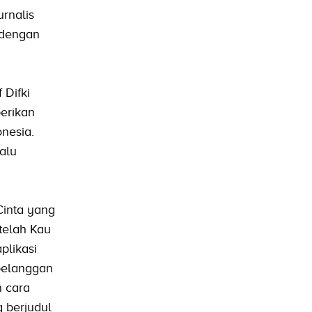
rnalis
 dengan
 Difki
erikan
nesia.
alu
Cinta yang
etelah Kau
plikasi
 pelanggan
n cara
 berjudul