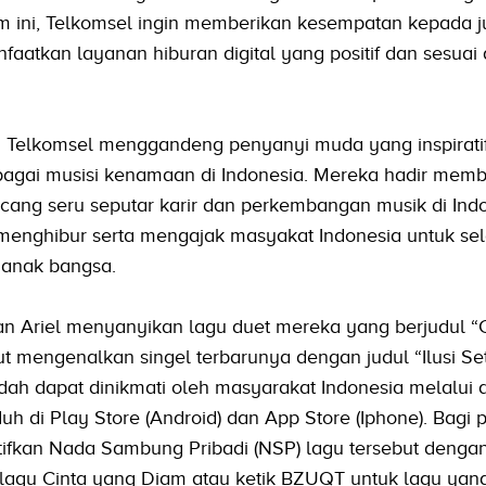
m ini, Telkomsel ingin memberikan kesempatan kepada ju
atkan layanan hiburan digital yang positif dan sesuai
ni Telkomsel menggandeng penyanyi muda yang inspiratif
ebagai musisi kenamaan di Indonesia. Mereka hadir memb
ncang seru seputar karir dan perkembangan musik di Indo
 menghibur serta mengajak masyakat Indonesia untuk sel
 anak bangsa.
 dan Ariel menyanyikan lagu duet mereka yang berjudul “
urut mengenalkan singel terbarunya dengan judul “Ilusi S
udah dapat dinikmati oleh masyarakat Indonesia melalui a
uh di Play Store (Android) dan App Store (Iphone). Bagi
ifkan Nada Sambung Pribadi (NSP) lagu tersebut denga
lagu Cinta yang Diam atau ketik BZUQT untuk lagu yang