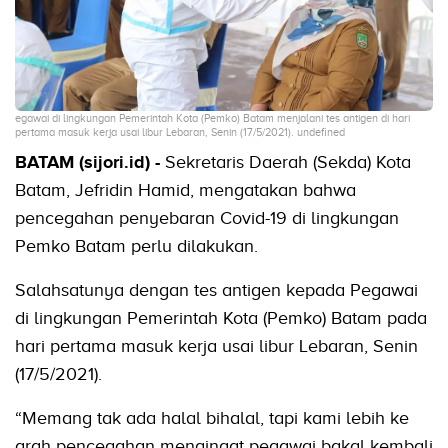
egawai di lingkungan Pemerintah Kota (Pemko) Batam menjalani tes antigen di hari
pertama masuk kerja usai libur Lebaran, Senin (17/5/2021). undefined
BATAM (sijori.id) -
Sekretaris Daerah (Sekda) Kota
Batam, Jefridin Hamid, mengatakan bahwa
pencegahan penyebaran Covid-19 di lingkungan
Pemko Batam perlu dilakukan.
Salahsatunya dengan tes antigen kepada Pegawai
di lingkungan Pemerintah Kota (Pemko) Batam pada
hari pertama masuk kerja usai libur Lebaran, Senin
(17/5/2021).
“Memang tak ada halal bihalal, tapi kami lebih ke
arah pencegahan mengingat pegawai bakal kembali