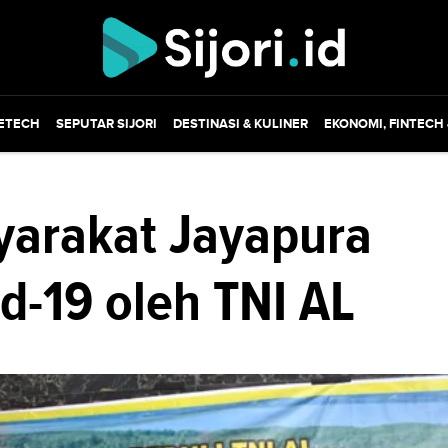
ETECH
SEPUTAR SIJORI
DESTINASI & KULINER
EKONOMI, FINTECH
yarakat Jayapura
d-19 oleh TNI AL