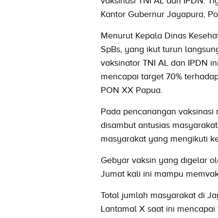
vaksinasi TNI AL dan IPDN. Ti
Kantor Gubernur Jayapura, P
Menurut Kepala Dinas Keseha
SpBs, yang ikut turun langsu
vaksinator TNI AL dan IPDN i
mencapai target 70% terhada
PON XX Papua.
Pada pencanangan vaksinasi n
disambut antusias masyarakat
masyarakat yang mengikuti keg
Gebyar vaksin yang digelar ol
Jumat kali ini mampu memvaks
Total jumlah masyarakat di Ja
Lantamal X saat ini mencapai 1