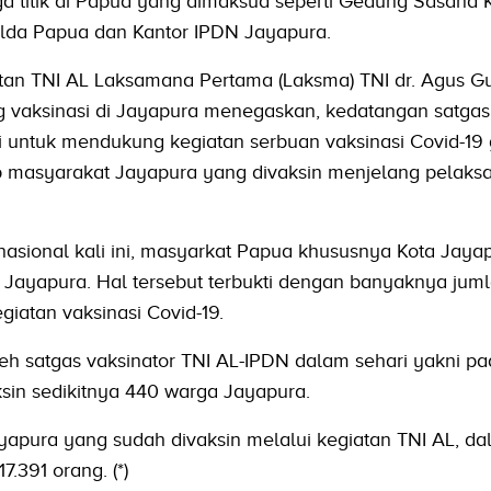
ga titik di Papua yang dimaksud seperti Gedung Sasana K
olda Papua dan Kantor IPDN Jayapura.
tan TNI AL Laksamana Pertama (Laksma) TNI dr. Agus G
ng vaksinasi di Jayapura menegaskan, kedatangan satgas
ni untuk mendukung kegiatan serbuan vaksinasi Covid-19
p masyarakat Jayapura yang divaksin menjelang pelaks
asional kali ini, masyarkat Papua khususnya Kota Jayap
 Jayapura. Hal tersebut terbukti dengan banyaknya jum
iatan vaksinasi Covid-19.
eh satgas vaksinator TNI AL-IPDN dalam sehari yakni pa
in sedikitnya 440 warga Jayapura.
yapura yang sudah divaksin melalui kegiatan TNI AL, dal
7.391 orang. (*)