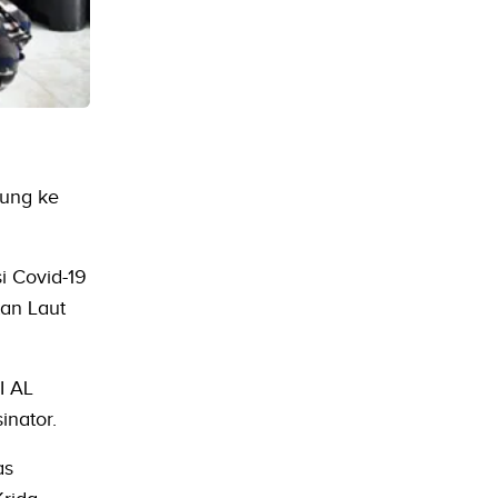
jung ke
i Covid-19
an Laut
I AL
nator.
as