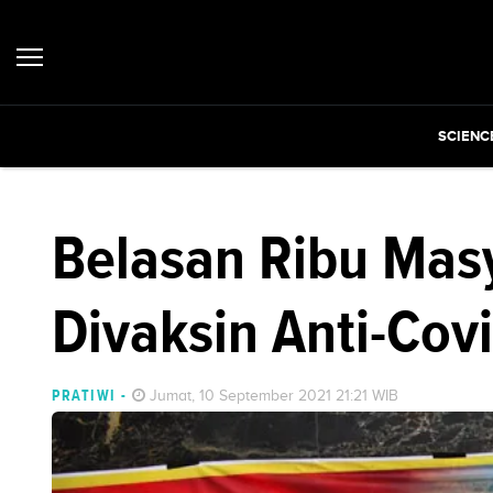
SCIENC
Belasan Ribu Mas
Divaksin Anti-Covi
PRATIWI
-
Jumat, 10 September 2021 21:21 WIB