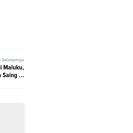
a Selanjutnya
i Maluku,
Saing ...