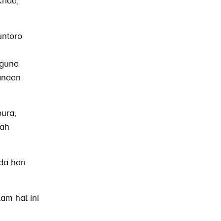
rida,
untoro
 guna
anaan
ura,
lah
da hari
am hal ini