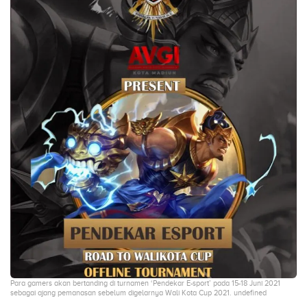
Para gamers akan bertanding di turnamen ‘Pendekar E-sport’ pada 15-18 Juni 2021
sebagai ajang pemanasan sebelum digelarnya Wali Kota Cup 2021. undefined