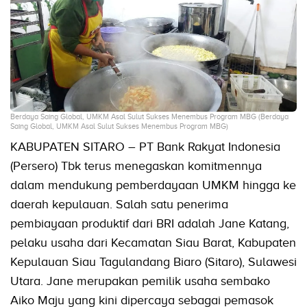
Berdaya Saing Global, UMKM Asal Sulut Sukses Menembus Program MBG (Berdaya
Saing Global, UMKM Asal Sulut Sukses Menembus Program MBG)
KABUPATEN SITARO – PT Bank Rakyat Indonesia
(Persero) Tbk terus menegaskan komitmennya
dalam mendukung pemberdayaan UMKM hingga ke
daerah kepulauan. Salah satu penerima
pembiayaan produktif dari BRI adalah Jane Katang,
pelaku usaha dari Kecamatan Siau Barat, Kabupaten
Kepulauan Siau Tagulandang Biaro (Sitaro), Sulawesi
Utara. Jane merupakan pemilik usaha sembako
Aiko Maju yang kini dipercaya sebagai pemasok