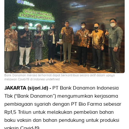
Bank Danamon merasa terhormat dapat berkontribusi secara aktif dalam upaya
melawan Covid-19 di Indonesi undefined
JAKARTA (sijori.id) -
PT Bank Danamon Indonesia
Tbk (“Bank Danamon”) mengumumkan kerjasama
pembiayaan syariah dengan PT Bio Farma sebesar
Rp1,5 Triliun untuk melakukan pembelian bahan
baku vaksin dan bahan pendukung untuk produksi
vaksin Covid-19.