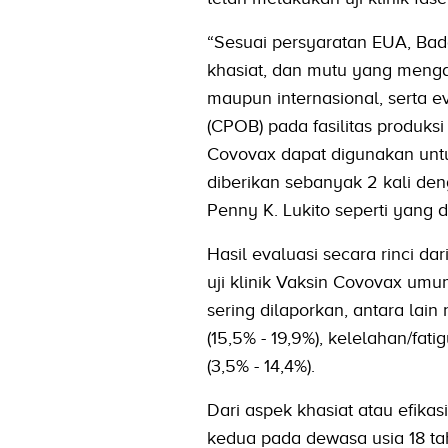
“Sesuai persyaratan EUA, Ba
khasiat, dan mutu yang menga
maupun internasional, serta
(CPOB) pada fasilitas produksi 
Covovax dapat digunakan untuk
diberikan sebanyak 2 kali den
Penny K. Lukito seperti yang 
Hasil evaluasi secara rinci d
uji klinik Vaksin Covovax umu
sering dilaporkan, antara lain 
(15,5% - 19,9%), kelelahan/fati
(3,5% - 14,4%).
Dari aspek khasiat atau efika
kedua pada dewasa usia 18 tah