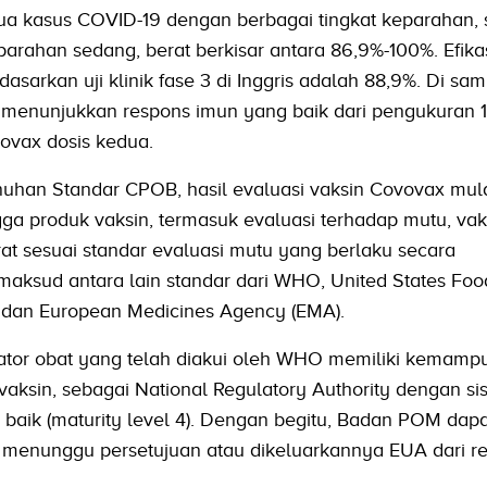
ua kasus COVID-19 dengan berbagai tingkat keparahan,
arahan sedang, berat berkisar antara 86,9%-100%. Efikas
asarkan uji klinik fase 3 di Inggris adalah 88,9%. Di samp
ndia menunjukkan respons imun yang baik dari pengukuran 1
ovax dosis kedua.
uhan Standar CPOB, hasil evaluasi vaksin Covovax mula
gga produk vaksin, termasuk evaluasi terhadap mutu, vak
t sesuai standar evaluasi mutu yang berlaku secara
imaksud antara lain standar dari WHO, United States Fo
, dan European Medicines Agency (EMA).
or obat yang telah diakui oleh WHO memiliki kemamp
aksin, sebagai National Regulatory Authority dengan si
 baik (maturity level 4). Dengan begitu, Badan POM dapa
menunggu persetujuan atau dikeluarkannya EUA dari re