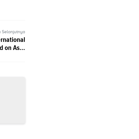
a Selanjutnya
ernational
 on As...