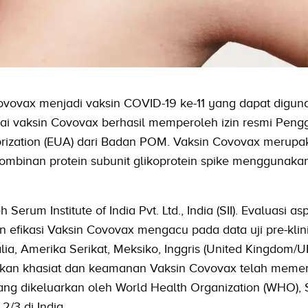
ovovax menjadi vaksin COVID-19 ke-11 yang dapat digun
usai vaksin Covovax berhasil memperoleh izin resmi Pen
rization (EUA) dari Badan POM. Vaksin Covovax merupa
kombinan protein subunit glikoprotein spike menggunaka
Serum Institute of India Pvt. Ltd., India (SII). Evaluasi as
 efikasi Vaksin Covovax mengacu pada data uji pre-klini
alia, Amerika Serikat, Meksiko, Inggris (United Kingdom/U
tikan khasiat dan keamanan Vaksin Covovax telah meme
ang dikeluarkan oleh World Health Organization (WHO), S
2/3 di India.