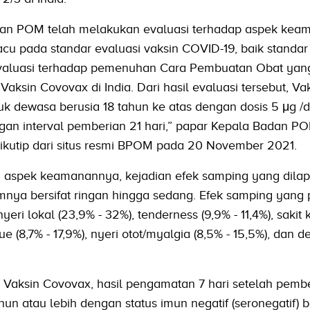
dan POM telah melakukan evaluasi terhadap aspek kea
cu pada standar evaluasi vaksin COVID-19, baik standar
 evaluasi terhadap pemenuhan Cara Pembuatan Obat yan
Vaksin Covovax di India. Dari hasil evaluasi tersebut, Va
 dewasa berusia 18 tahun ke atas dengan dosis 5 μg /d
gan interval pemberian 21 hari,” papar Kepala Badan PO
dikutip dari situs resmi BPOM pada 20 November 2021.
ari aspek keamanannya, kejadian efek samping yang dilap
mnya bersifat ringan hingga sedang. Efek samping yang 
nyeri lokal (23,9% - 32%), tenderness (9,9% - 11,4%), sakit
gue (8,7% - 17,9%), nyeri otot/myalgia (8,5% - 15,5%), dan
si Vaksin Covovax, hasil pengamatan 7 hari setelah pembe
un atau lebih dengan status imun negatif (seronegatif) b