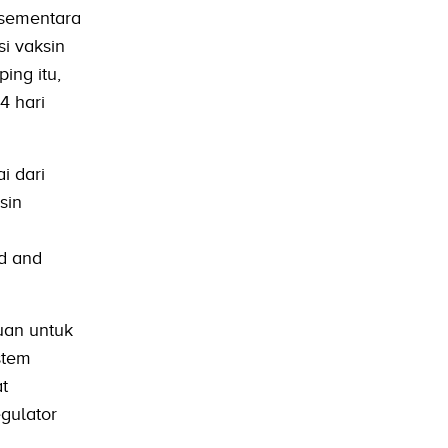
 sementara
i vaksin
ing itu,
4 hari
i dari
sin
od and
uan untuk
stem
t
gulator