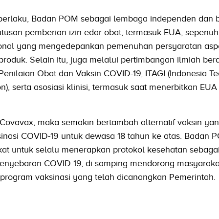
 berlaku, Badan POM sebagai lembaga independen dan b
tusan pemberian izin edar obat, termasuk EUA, sepenu
sional yang mengedepankan pemenuhan persyaratan asp
roduk. Selain itu, juga melalui pertimbangan ilmiah be
enilaian Obat dan Vaksin COVID-19, ITAGI (Indonesia Te
), serta asosiasi klinisi, termasuk saat menerbitkan EUA
Covavax, maka semakin bertambah alternatif vaksin ya
inasi COVID-19 untuk dewasa 18 tahun ke atas. Badan 
t untuk selalu menerapkan protokol kesehatan sebaga
penyebaran COVID-19, di samping mendorong masyaraka
program vaksinasi yang telah dicanangkan Pemerintah.