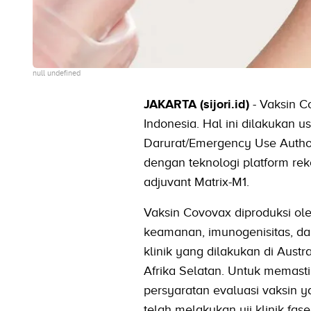
null undefined
JAKARTA (sijori.id)
- Vaksin C
Indonesia. Hal ini dilakukan 
Darurat/Emergency Use Autho
dengan teknologi platform re
adjuvant Matrix-M1.
Vaksin Covovax diproduksi oleh 
keamanan, imunogenisitas, dan
klinik yang dilakukan di Austr
Afrika Selatan. Untuk memas
persyaratan evaluasi vaksin y
telah melakukan uji klinik fase 