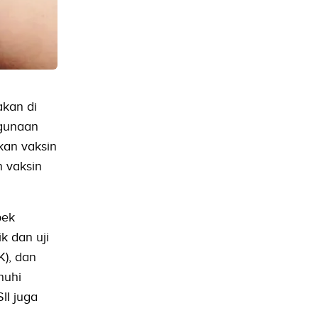
akan di
ggunaan
kan vaksin
n vaksin
pek
k dan uji
K), dan
nuhi
II juga