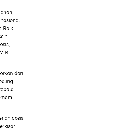
manan,
 nasional
g Baik
ksin
osis,
M RI,
orkan dari
paling
 kepala
 demam
rian dosis
erkisar