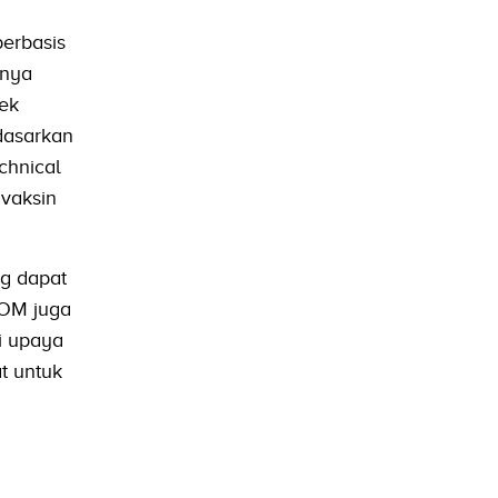
erbasis
hnya
ek
rdasarkan
chnical
 vaksin
ng dapat
POM juga
i upaya
t untuk