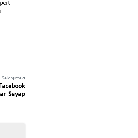
perti
.
a Selanjutnya
 Facebook
an Sayap