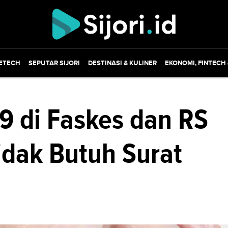
ETECH
SEPUTAR SIJORI
DESTINASI & KULINER
EKONOMI, FINTECH
9 di Faskes dan RS
idak Butuh Surat