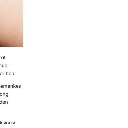
rat
nya.
r hari.
 Kemenkes
tang
 dan
ksinasi