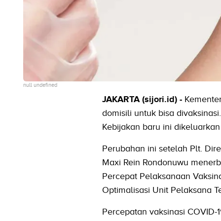
null undefined
JAKARTA (sijori.id) -
Kementer
domisili untuk bisa divaksina
Kebijakan baru ini dikeluarkan
Perubahan ini setelah Plt. D
Maxi Rein Rondonuwu menerbit
Percepat Pelaksanaan Vaksina
Optimalisasi Unit Pelaksana T
Percepatan vaksinasi COVID-19