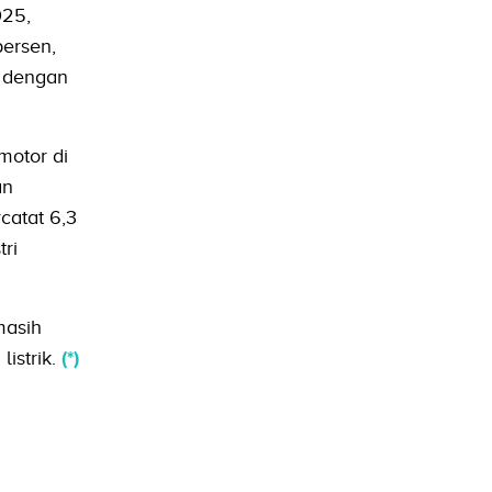
025,
ersen,
, dengan
motor di
an
catat 6,3
ri
masih
istrik.
(*)