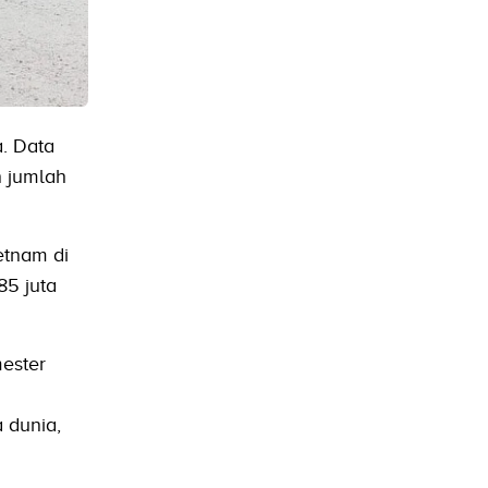
. Data
 jumlah
etnam di
85 juta
mester
 dunia,