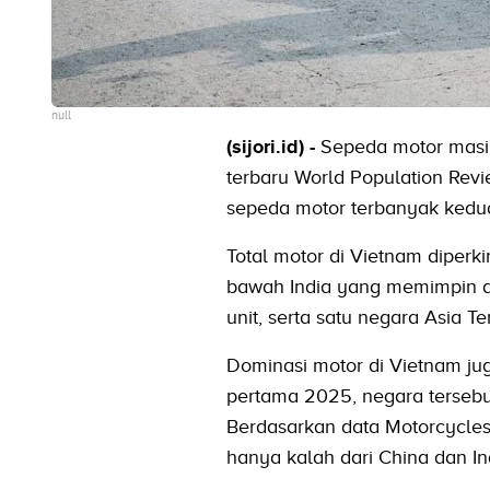
null
(sijori.id) -
Sepeda motor masih
terbaru World Population Re
sepeda motor terbanyak kedua
Total motor di Vietnam diperk
bawah India yang memimpin dun
unit, serta satu negara Asia T
Dominasi motor di Vietnam jug
pertama 2025, negara tersebut 
Berdasarkan data Motorcycles 
hanya kalah dari China dan In