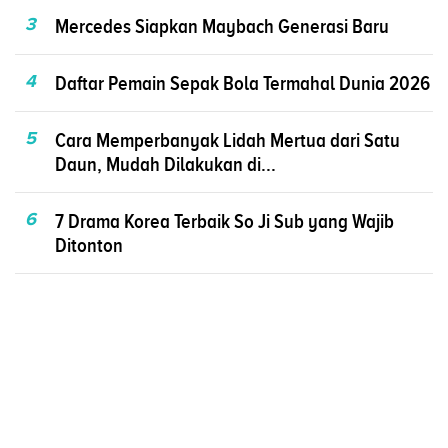
3
Mercedes Siapkan Maybach Generasi Baru
4
Daftar Pemain Sepak Bola Termahal Dunia 2026
5
Cara Memperbanyak Lidah Mertua dari Satu
Daun, Mudah Dilakukan di...
6
7 Drama Korea Terbaik So Ji Sub yang Wajib
Ditonton