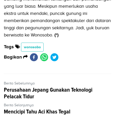
yang luar biasa. Meskipun memerlukan usaha
ekstra untuk mendaki, puncak gunung ini
memberikan pemandangan spektakuler dari dataran
tinggi dan pegunungan sekitarnya. Jadi, yuk buruan
berwisata ke Wonosobo.
(*)
Tags
wonosobo
Bagikan
Berita Sebelumnya
Perusahaan Jepang Gunakan Teknologi
Pelacak Tidur
Berita Selanjutnya
Mencicipi Tahu Aci Khas Tegal