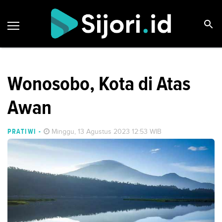
Wonosobo, Kota di Atas
Awan
PRATIWI
-
Minggu, 13 Agustus 2023 12:53 WIB