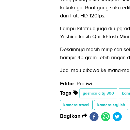
kakaknya. Buat yang suka edit 
dan Full HD 120fps.
Lampu kilatnya juga di-upgrad
Yashica kasih QuickFlash Mini
Desainnya masih mirip seri se
hampir 40 gram lebih ringan da
Jadi mau dibawa ke mana-ma
Editor:
Pratiwi
Tags
yashica city 300
kam
kamera travel
kamera stylish
Bagikan