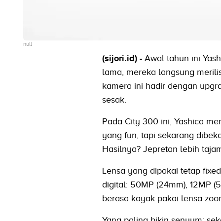
null
(sijori.id) -
Awal tahun ini Yas
lama, mereka langsung merilis
kamera ini hadir dengan upgra
sesak.
Pada City 300 ini, Yashica me
yang fun, tapi sekarang dibeka
Hasilnya? Jepretan lebih taja
Lensa yang dipakai tetap fixed
digital: 50MP (24mm), 12MP (5
berasa kayak pakai lensa zoo
Yang paling bikin senyum: se