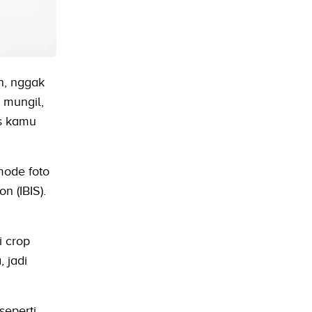
h, nggak
 mungil,
as kamu
mode foto
n (IBIS).
i crop
 jadi
seperti