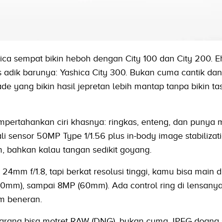
hica sempat bikin heboh dengan City 100 dan City 200. E
 adik barunya: Yashica City 300. Bukan cuma cantik dan
de yang bikin hasil jepretan lebih mantap tanpa bikin t
mpertahankan ciri khasnya: ringkas, enteng, dan punya 
li sensor 50MP Type 1/1.56 plus in-body image stabilizatio
m, bahkan kalau tangan sedikit goyang.
 24mm f/1.8, tapi berkat resolusi tinggi, kamu bisa main d
0mm), sampai 8MP (60mm). Ada control ring di lensanya,
m beneran.
karang bisa motret RAW (DNG), bukan cuma JPEG doang 