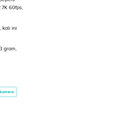
2.7K 60fps,
kali ini
83 gram,
 kamera