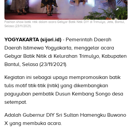
Fashion show batik nitik dalam acara Gebyar Batik Nitik DIY di Trimulyo, Jetis, Bantul,
Selasa (23/11/2021).
YOGYAKARTA (sijori.id)
- Pemerintah Daerah
Daerah Istimewa Yogyakarta, menggelar acara
Gebyar Batik Nitik di Kelurahan Trimulyo, Kabupaten
Bantul, Selasa (23/11/2021).
Kegiatan ini sebagai upaya mempromosikan batik
tulis motif titik-titik (nitik) yang dikembangkan
paguyuban pembatik Dusun Kembang Songo desa
setempat.
Adalah Gubernur DIY Sri Sultan Hamengku Buwono
X yang membuka acara.