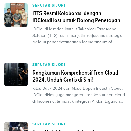
SEPUTAR SIJORI
ITTS Resmi Kolaborasi dengan
IDCloudHost untuk Dorong Penerapan
Teknologi Cloud di Sektor Pendidikan
IDCloudHost dan Institut Teknologi Tangerang
Selatan (ITTS) resmi menjalin kerjasama strategis
melalui penandatanganan Memorandum of
Understanding (Mo...
SEPUTAR SIJORI
Rangkuman Komprehensif Tren Cloud
2024, Unduh Gratis di Sini!
Kilas Balik 2024 dan Masa Depan Industri Cloud,
IDCloudHost juga menyoroti tren kebutuhan cloud
di Indonesia, termasuk integrasi AI dan layanan
keaman...
SEPUTAR SIJORI