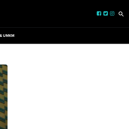
 & UMKM