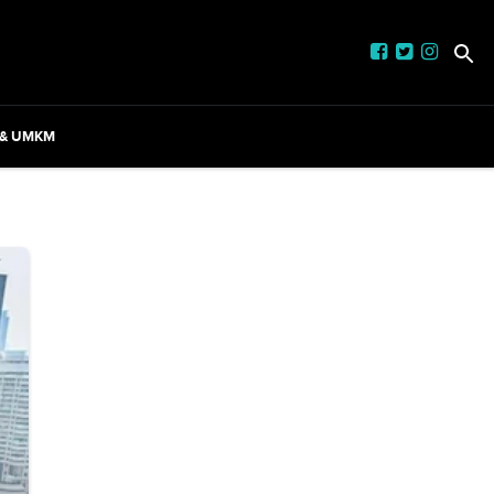
 & UMKM