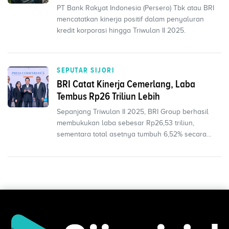
PT Bank Rakyat Indonesia (Persero) Tbk atau BRI
mencatatkan kinerja positif dalam penyaluran
kredit korporasi hingga Triwulan II 2025.
SEPUTAR SIJORI
BRI Catat Kinerja Cemerlang, Laba
Tembus Rp26 Triliun Lebih
Sepanjang Triwulan II 2025, BRI Group berhasil
membukukan laba sebesar Rp26,53 triliun,
sementara total asetnya tumbuh 6,52% secara
tahunan (yoy) hing...