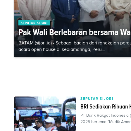
SEPUTAR SIJORI
Pak Wali Berlebaran bersama W
BATAM (sijori.id) - Sebagai bagian dari rangkaian pe
acara open house di kediamannya, Peru...
SEPUTAR SIJORI
BRI Sediakan Ribuan 
PT Bank Rakyat Indonesia 
2025 bertema "Mudik Aman