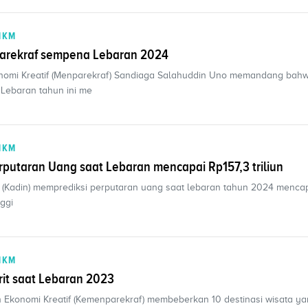
MKM
Parekraf sempena Lebaran 2024
onomi Kreatif (Menparekraf) Sandiaga Salahuddin Uno memandang bah
Lebaran tahun ini me
MKM
rputaran Uang saat Lebaran mencapai Rp157,3 triliun
 (Kadin) memprediksi perputaran uang saat lebaran tahun 2024 mencap
nggi
MKM
rit saat Lebaran 2023
n Ekonomi Kreatif (Kemenparekraf) membeberkan 10 destinasi wisata y