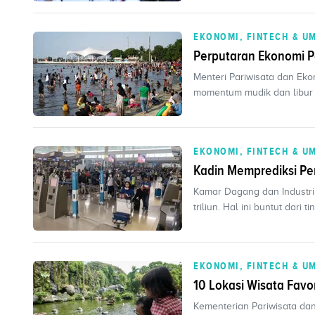
EKONOMI, FINTECH & U
Perputaran Ekonomi 
Menteri Pariwisata dan Ek
momentum mudik dan libur 
EKONOMI, FINTECH & U
Kadin Memprediksi Pe
Kamar Dagang dan Industri
triliun. Hal ini buntut dari ti
EKONOMI, FINTECH & U
10 Lokasi Wisata Favo
Kementerian Pariwisata da