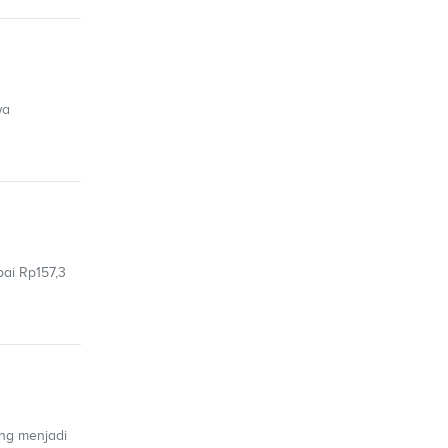
wa
ai Rp157,3
ang menjadi