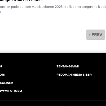
apkan pada periode mudik Lebaran 2023, trafik penerbangan naik se
n
‹ PREV
CH
TENTANG KAMI
ORI
PEDOMAN MEDIA SIBER
 KULINER
INTECH & UMKM