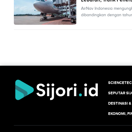
AirNav Indonesia mengungk
dibandingkan dengan tahu
SCIENCETE
SEPUTAR SIJ
DESTINASI &
EKONOMI, F