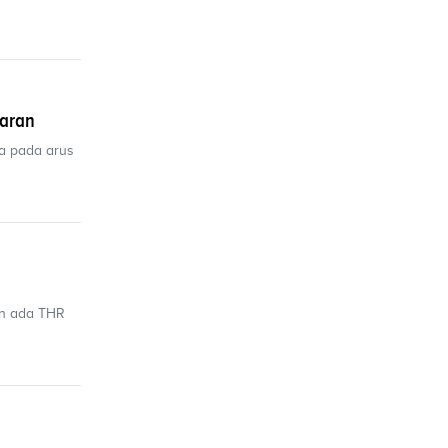
baran
a pada arus
in ada THR