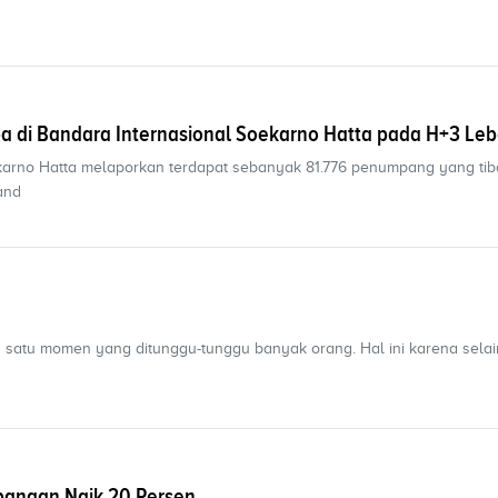
a di Bandara Internasional Soekarno Hatta pada H+3 Le
karno Hatta melaporkan terdapat sebanyak 81.776 penumpang yang tib
and
h satu momen yang ditunggu-tunggu banyak orang. Hal ini karena sela
rbangan Naik 20 Persen