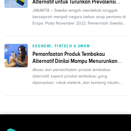
Alternatif untuk Turunkan Prevalensi
Merokok Karena Lebih Rendah Risiko
JAKARTA – Swedia tengah mendekati tonggak
bersejarah menjadi negara bebas asap pertama di
Eropa. Pada November 2022, Pemerintah Swedia
mengonfirmasi b...
EKONOMI, FINTECH & UMKM
Pemanfaatan Produk Tembakau
Alternatif Dinilai Mampu Menurunkan
Prevalensi Perokok
Akses dan pemanfaatan produk tembakau
alternatif, seperti produk tembakau yang
dipanaskan, rokok elektrik, dan kantong nikotin,
kepada masyarakat luas...