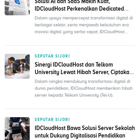
Solusi AI dan SaaS Makin Kuat,
IDCloudHost Perkenalkan Dedicated
Server Tangguh
Dalam upaya mempercepat transformasi digital di
berbagai sektor, serta menjawab kebutuhan era
inovasi digital yang serba cepat, IDCloudHost
memperkena...
SEPUTAR SIJORI
Sinergi IDCloudHost dan Telkom
University Lewat Hibah Server, Ciptakan
Terobosan di Dunia Pendidikan
Dalam rangka mendukung transformasi digital di
dunia pendidikan, IDCloudHost memberikan hibah
server kepada Telkom University (Tel-U).
SEPUTAR SIJORI
IDCloudHost Bawa Solusi Server Sekolah
untuk Dukung Digitalisasi Pendidikan