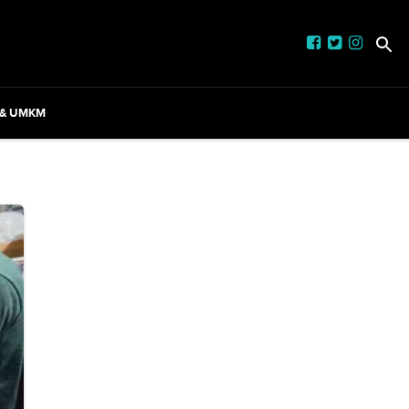
 & UMKM