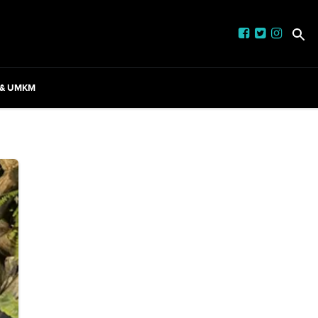
 & UMKM