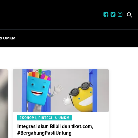
 & UMKM
EKONOMI, FINTECH & UMKM
Integrasi akun Blibli dan tiket.com,
#BergabungPastiUntung