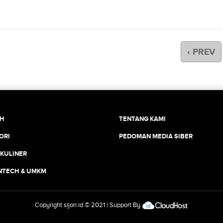
‹ PREV
CH
TENTANG KAMI
ORI
PEDOMAN MEDIA SIBER
 KULINER
INTECH & UMKM
Copyright
sijori.id
© 2021 | Support By