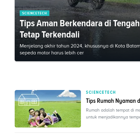
SCIENCETECH
Tips Aman Berkendara di Tengah
Tetap Terkendali
Menjelang akhir tahun 2024, khususnya di Kota Batam
sepeda motor harus lebih cer
SCIENCETECH
Tips Rumah Nyaman d
Rumah adalah tempat di man
untuk menjadikannya tempat