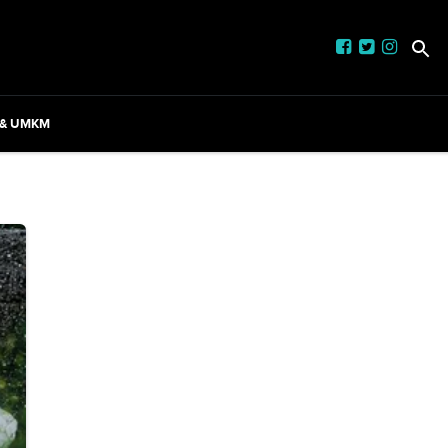
 & UMKM