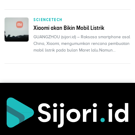
SCIENCETECH
Xiaomi akan Bikin Mobil Listrik
GUANGZHOU (sijori.id) – Raksasa smartphone asal
China, Xiaomi, mengumumkan rencana pembuatan
mobil listrik pada bulan Maret lalu.Namun
tampaknya teta...