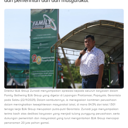
dari pemerintah dan dari masyarakat.
Direktur BJA Group Zunaidi menyampaikan apresiasi kepada seluruh karyawan dalam
Family Gathering BJA Group yang digelar di Lapangan Proklamasi, Popayato, Gorontalo
pada Sabtu (22/11/2025). Dalam sambutannya, ia menegaskan komitmen perusahaan
dalam meningkatkan kesejahteraan masyarakat lokal, di mana 84,5% dari total 1.501
tenaga kerja BJA Group merupakan putra-putri Gorontalo. Zunaidi juga menyampaikan
terima kasih atas dedikasi karyawan yang menjadi tulang punggung perusahaan, serta
dukungan pemerintah dan masyarakat yang turut mengantarkan BJA Group mencapai
penanaman 20 juta pohon gamal.