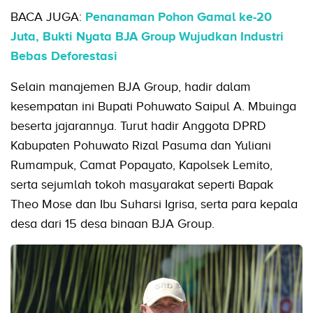
BACA JUGA:
Penanaman Pohon Gamal ke-20
Juta, Bukti Nyata BJA Group Wujudkan Industri
Bebas Deforestasi
Selain manajemen BJA Group, hadir dalam
kesempatan ini Bupati Pohuwato Saipul A. Mbuinga
beserta jajarannya. Turut hadir Anggota DPRD
Kabupaten Pohuwato Rizal Pasuma dan Yuliani
Rumampuk, Camat Popayato, Kapolsek Lemito,
serta sejumlah tokoh masyarakat seperti Bapak
Theo Mose dan Ibu Suharsi Igrisa, serta para kepala
desa dari 15 desa binaan BJA Group.