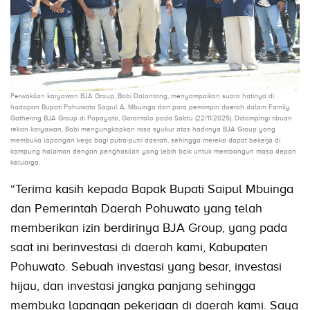
Perwakilan karyawan BJA Group, Bobi Dalantang, menyampaikan suara hatinya di
hadapan Bupati Pohuwato Saipul A. Mbuinga dan para pemimpin daerah dalam Family
Gathering BJA Group di Popayato, Gorontalo pada Sabtu (22/11/2025). Didampingi ribuan
rekan karyawan, Bobi mengungkapkan rasa syukur atas hadirnya BJA Group yang
membuka lapangan kerja bagi putra-putri daerah, sehingga mereka dapat bekerja di
kampung halaman dengan penghasilan yang lebih baik untuk membangun masa depan
keluarga.
“Terima kasih kepada Bapak Bupati Saipul Mbuinga
dan Pemerintah Daerah Pohuwato yang telah
memberikan izin berdirinya BJA Group, yang pada
saat ini berinvestasi di daerah kami, Kabupaten
Pohuwato. Sebuah investasi yang besar, investasi
hijau, dan investasi jangka panjang sehingga
membuka lapangan pekerjaan di daerah kami. Saya