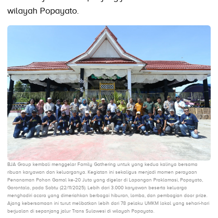
wilayah Popayato.
BJA Group kembali menggelar Family Gathering untuk yang kedua kalinya bersama
ribuan karyawan dan keluarganya. Kegiatan ini sekaligus menjadi momen perayaan
Penanaman Pohon Gamal ke-20 Juta yang digelar di Lapangan Proklamasi, Popayato,
Gorontalo, pada Sabtu (22/11/2025). Lebih dari 3.000 karyawan beserta keluarga
menghadiri acara yang dimeriahkan berbagai hiburan, lomba, dan pembagian door prize.
Ajang kebersamaan ini turut melibatkan lebih dari 78 pelaku UMKM lokal yang sehari-hari
berjualan di sepanjang jalur Trans Sulawesi di wilayah Popayato.