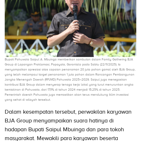
Bupati Pohuwato Saipul A. Mbuinga memberikan sambutan dalam Family Gathering BJA
Group di Lapangan Proklamasi, Popayato, Gorontalo pada Sabtu (22/11/2025). Ia
menyampaikan apresiasi atas capaian penanaman 20 juta pohon gamal oleh BJA Group,
yang telah melampaui target penanaman 1 juta pohon dalam Rancangan Pembangunan
Jangka Menengah Daerah (RPJMD) Pohuwato 2025–2029. Saipul juga menegaskan
kontribusi BJA Group dalam menyerap tenaga kerja lokal yang turut menurunkan angka
kemiskinan di Pohuwato, dari 17,11% di tahun 2024 menjadi 15,25% di tahun 2025.
Pemerintah daerah Pohuwato juga memastikan akan terus mendukung iklim investasi
yang sehat di wilayah tersebut.
Dalam kesempatan tersebut, perwakilan karyawan
BJA Group menyampaikan suara hatinya di
hadapan Bupati Saipul Mbuinga dan para tokoh
masyarakat. Mewakili para karyawan beserta