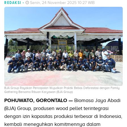
REDAKSI
-
Senin, 24 November 2025 10:27 WIB
BJA Group Rayakan Pencapaian Wujudkan Praktik Bebas Deforestasi dengan Family
Gathering Bersama Ribuan Karyawan (BJA Group)
POHUWATO, GORONTALO —
Biomasa Jaya Abadi
(BJA) Group, produsen wood pellet terintegrasi
dengan izin kapasitas produksi terbesar di Indonesia,
kembali meneguhkan komitmennya dalam