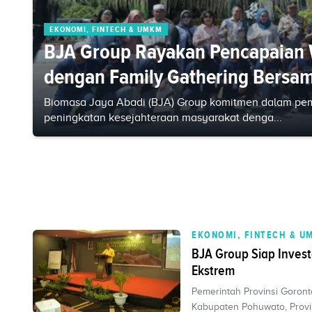
EKONOMI, FINTECH & UMKM
BJA Group Rayakan Pencapaian W
dengan Family Gathering Bersa
Biomasa Jaya Abadi (BJA) Group komitmen dalam pem
peningkatan kesejahteraan masyarakat denga...
EKONOMI, FINTECH & U
BJA Group Siap Inves
Ekstrem
Pemerintah Provinsi Goront
Kabupaten Pohuwato, Provi