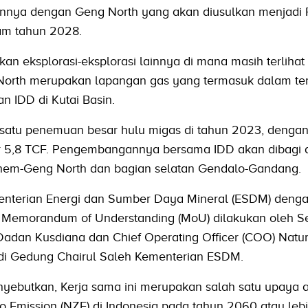
nnya dengan Geng North yang akan diusulkan menjadi 
am tahun 2028.
an eksplorasi-eksplorasi lainnya di mana masih terliha
g North merupakan lapangan gas yang termasuk dalam t
n IDD di Kutai Basin.
satu penemuan besar hulu migas di tahun 2023, denga
r 5,8 TCF. Pengembangannya bersama IDD akan dibagi 
ehem-Geng North dan bagian selatan Gendalo-Gandang.
enterian Energi dan Sumber Daya Mineral (ESDM) denga
emorandum of Understanding (MoU) dilakukan oleh Se
dan Kusdiana dan Chief Operating Officer (COO) Natur
 di Gedung Chairul Saleh Kementerian ESDM.
nyebutkan, Kerja sama ini merupakan salah satu upaya a
o Emission (NZE) di Indonesia pada tahun 2060 atau lebi