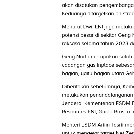
akan disatukan pengembanga
Keduanya ditargetkan on stre
Menurut Dwi, ENI juga melakuk
potensi besar di sekitar Gen
raksasa selama tahun 2023 da
Geng North merupakan salah 
cadangan gas inplace sebesa
bagian, yaitu bagian utara G
Diberitakan sebelumnya, Kem
melakukan penandatanganan M
Jenderal Kementerian ESDM Da
Resources ENI, Guido Brusco,
Menteri ESDM Arifin Tasrif me
untuk mengejar target Net Zer