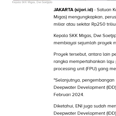
Kepala SKK Migas, Dwi Soetjipto
JAKARTA (sijori.id)
- Satuan K
Migas) mengungkapkan, perusa
miliar atau sekitar Rp250 tril
Kepala SKK Migas, Dwi Soetjip
membiayai sejumlah proyek m
Proyek tersebut, antara lain
rangka mempertahankan laju 
processing unit (FPU) yang m
"Selanjutnya, pengembangan
Deepwater Development (IDD),
Februari 2024.
Diketahui, ENI juga sudah meny
Deepwater Development (IDD) 