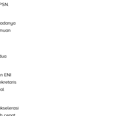
PSN.
t adanya
emuan
n
dua
n ENI
kretaris
al
kselerasi
h cepat.