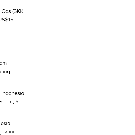
n Gas (SKK
 US$16
lam
ting
Indonesia
Senin, 5
nesia
ek ini