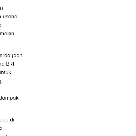
an
n usaha
a
emakin
berdayaan
ma BRI
untuk
.
n dampak
ada di
i