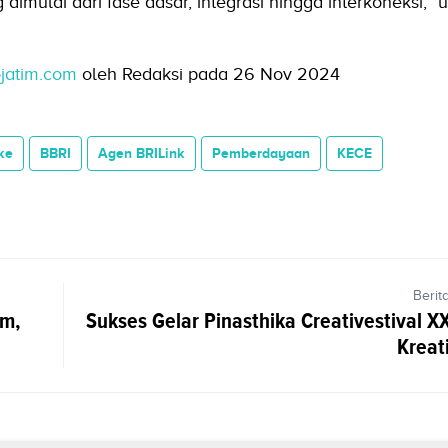
mulai dari fase dasar, integrasi hingga interkoneksi,” 
ojatim.com
oleh Redaksi pada 26 Nov 2024
ke
BBRI
Agen BRILink
Pemberdayaan
KECE
Berit
am,
Sukses Gelar Pinasthika Creativestival XX
Kreati