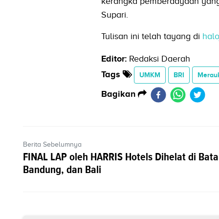
kerangka pemberdayaan yang di
Supari.
Tulisan ini telah tayang di
hal
Editor:
Redaksi Daerah
Tags
UMKM
BRI
Merau
Bagikan
Berita Sebelumnya
FINAL LAP oleh HARRIS Hotels Dihelat di Bat
Bandung, dan Bali