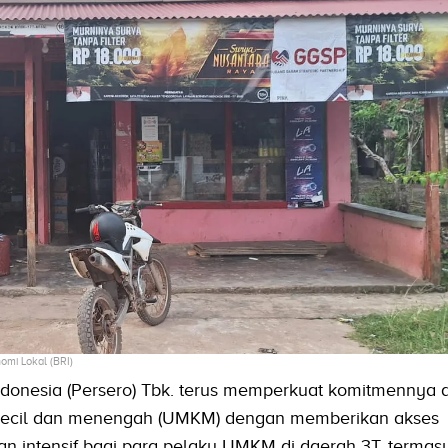
mi Lokal (BRI)
donesia (Persero) Tbk. terus memperkuat komitmennya 
kecil dan menengah (UMKM) dengan memberikan akses
 intensif bagi para pelaku UMKM di daerah 3T, termas