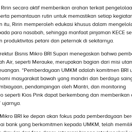
Ririn secara aktif memberikan arahan terkait pengelola
serta pemantauan rutin untuk memastikan setiap kegiata
in itu, Ririn memperoleh edukasi khusus dalam mengelol
epada para nasabah, sehingga manfaat pinjaman KECE s
produktivitas petani dan peternak di sekitarnya.
rektur Bisnis Mikro BRI Supari menegaskan bahwa pem
h Air, seperti Merauke, merupakan bagian dari misi uta
 keuangan. “Pemberdayaan UMKM adalah komitmen BRI 
omi masyarakat bawah yang mandiri dan berdaya saing
iayaan, pendampingan oleh Mantri, dan monitoring
kro seperti Kios Pink dapat berkembang dan memberika
” ujarnya.
s Mikro BRI ke depan akan fokus pada pemberdayaan ber
ai bank yang berkomitmen kepada UMKM, telah memilik