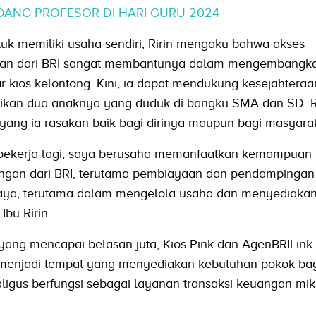
ANG PROFESOR DI HARI GURU 2024
uk memiliki usaha sendiri, Ririn mengaku bahwa akses
n dari BRI sangat membantunya dalam mengembangka
ar kios kelontong. Kini, ia dapat mendukung kesejahteraa
dikan dua anaknya yang duduk di bangku SMA dan SD. R
ang ia rasakan baik bagi dirinya maupun bagi masyaraka
 bekerja lagi, saya berusaha memanfaatkan kemampuan
ngan dari BRI, terutama pembiayaan dan pendampingan 
saya, terutama dalam mengelola usaha dan menyediakan
Ibu Ririn.
ang mencapai belasan juta, Kios Pink dan AgenBRILink
g menjadi tempat yang menyediakan kebutuhan pokok ba
kaligus berfungsi sebagai layanan transaksi keuangan mi