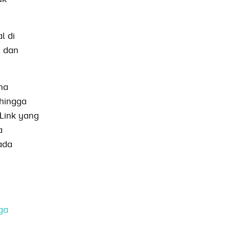
l di
i dan
ha
 hingga
Link yang
a
ada
ga