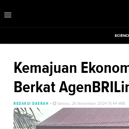
SCIENC
Kemajuan Ekonomi
Berkat AgenBRILi
REDAKSI DAERAH
-
Selasa, 26 November 2024 15:44 WIB