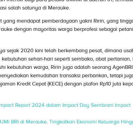
asi salah satunya di Merauke.
kat yang mendapat pemberdayaan yakni Ririn, yang tingga
erauke dengan mayoritas warga berprofesi sebagai petan
nya sejak 2020 kini telah berkembang pesat, dimana usa
ebutuhan sehari-hari seperti sembako, obat pertanian,
hi kebutuhan warga, Ririn juga adalah seorang AgenBRI
enyediakan kemudahan transaksi perbankan, tetapi jug
njaman Kredit Cepat (KECE) dengan plafon Rp10 juta kep
Impact Report 2024 dalam Impact Day Sembrani Impact
 UMi BRI di Merauke, Tingkatkan Ekonomi Keluarga Hing