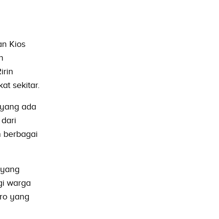
n Kios
n
irin
t sekitar.
 yang ada
dari
 berbagai
 yang
gi warga
kro yang