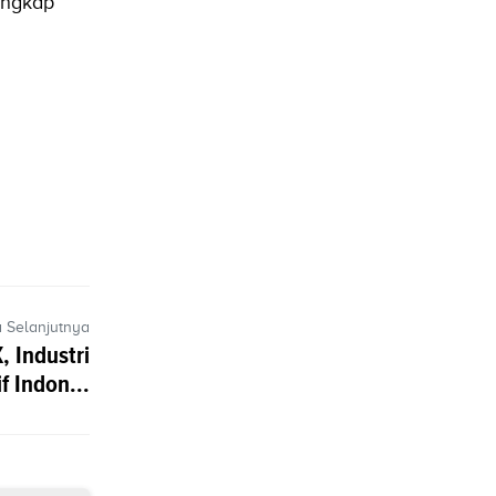
ungkap
a Selanjutnya
, Industri
f Indon...