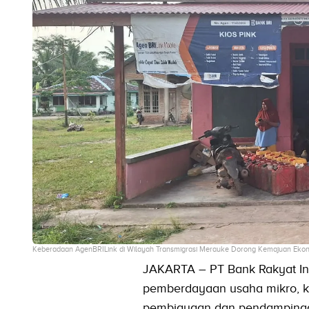
Keberadaan AgenBRILink di Wilayah Transmigrasi Merauke Dorong Kemajuan Ekono
JAKARTA – PT Bank Rakyat In
pemberdayaan usaha mikro, 
pembiayaan dan pendampingan