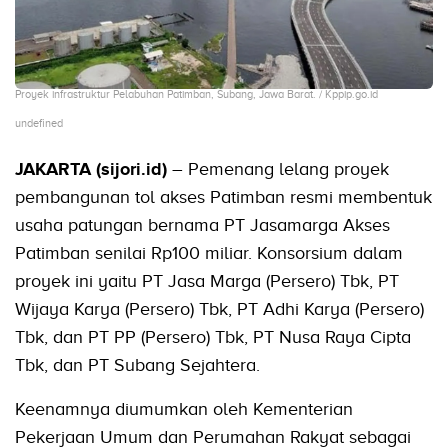
Proyek infrastruktur Pelabuhan Patimban, Subang, Jawa Barat. / Kppip.go.id
undefined
JAKARTA (sijori.id)
– Pemenang lelang proyek
pembangunan tol akses Patimban resmi membentuk
usaha patungan bernama PT Jasamarga Akses
Patimban senilai Rp100 miliar. Konsorsium dalam
proyek ini yaitu PT Jasa Marga (Persero) Tbk, PT
Wijaya Karya (Persero) Tbk, PT Adhi Karya (Persero)
Tbk, dan PT PP (Persero) Tbk, PT Nusa Raya Cipta
Tbk, dan PT Subang Sejahtera.
Keenamnya diumumkan oleh Kementerian
Pekerjaan Umum dan Perumahan Rakyat sebagai