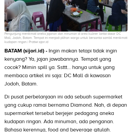
Pengunjung menikmati aneka jajanan dan minuman di area kuliner lantai dasar DC
Mall, Jodoh, Batam. Tempat ini menjadi pilihan warga untuk bersantai sambil menikmati
kudapan ringan.| Pratiwi sijori.id
BATAM (sijori.id) -
Ingin makan tetapi tidak ingin
kenyang? Ya, jajan jawabannya. Tempat yang
cocok? Mimin spill ya. Ssttt... hanya untuk yang
membaca artikel ini saja: DC Mall di kawasan
Jodoh, Batam.
Di pusat perbelanjaan ini ada sebuah supermarket
yang cukup ramai bernama Diamond. Nah, di depan
supermarket tersebut berjejer pedagang aneka
kudapan ringan. Ada minuman, ada penganan.
Bahasa kerennya, food and beverage gitulah.